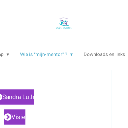
ap
Wie is "mijn-mentor" ?
Downloads en links
Sandra Luth
Visie