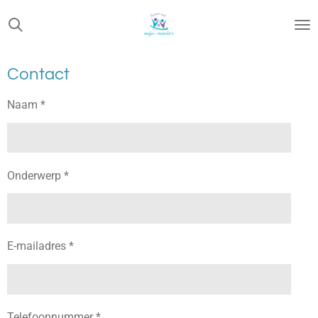
Ga
direct
naar
de
Contact
hoofdinhoud
Naam *
Onderwerp *
E-mailadres *
Telefoonnummer *